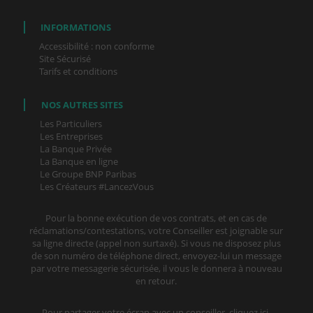
INFORMATIONS
Accessibilité : non conforme
Site Sécurisé
Tarifs et conditions
NOS AUTRES SITES
Les Particuliers
Les Entreprises
La Banque Privée
La Banque en ligne
Le Groupe BNP Paribas
Les Créateurs #LancezVous
Pour la bonne exécution de vos contrats, et en cas de
réclamations/contestations, votre Conseiller est joignable sur
sa ligne directe (appel non surtaxé). Si vous ne disposez plus
de son numéro de téléphone direct, envoyez-lui un message
par votre messagerie sécurisée, il vous le donnera à nouveau
en retour.
Pour partager votre écran avec un conseiller, cliquez ici.