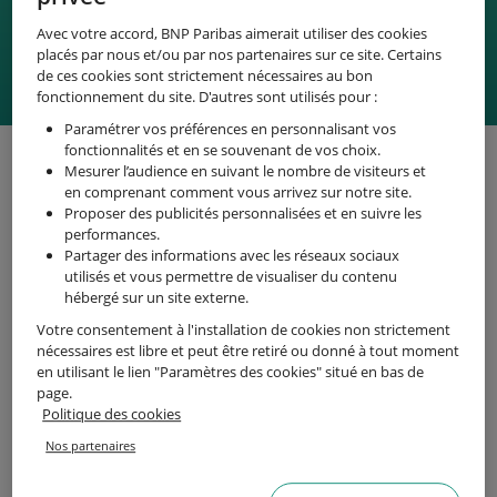
Documents cartes bancaires
Avec votre accord, BNP Paribas aimerait utiliser des cookies
placés par nous et/ou par nos partenaires sur ce site. Certains
de ces cookies sont strictement nécessaires au bon
fonctionnement du site. D'autres sont utilisés pour :
Paramétrer vos préférences en personnalisant vos
fonctionnalités et en se souvenant de vos choix.
Les conditions générales
Mesurer l’audience en suivant le nombre de visiteurs et
en comprenant comment vous arrivez sur notre site.
• Conditions générales de la convention de compte
Proposer des publicités personnalisées et en suivre les
Professionnels et Entrepreneurs (avril 2026) [PDF - 610 Ko]
performances.
• Annexe Monaco à la convention des professionnels et
Partager des informations avec les réseaux sociaux
entrepreneurs (2026) [PDF - 108 Ko]
utilisés et vous permettre de visualiser du contenu
• Conditions générales de la convention de compte de dépôt
hébergé sur un site externe.
services bancaires de base (avril 2026) [PDF - 407 Ko]
• Annexe Monaco à la convention Services Bancaires de Base
Votre consentement à l'installation de cookies non strictement
(avril 2026) [PDF - 125 Ko]
nécessaires est libre et peut être retiré ou donné à tout moment
• Conditions d’utilisation du service d’assistant vocal Telmi sur
en utilisant le lien "Paramètres des cookies" situé en bas de
Google [PDF - 1 166 Ko]
page.
• Politique de gestion des conflits d’intérêts [PDF - 181 Ko]
Politique des cookies
• Conditions d’intervention sur le marché des changes [PDF - 407
Ko]
Nos partenaires
• Politique de BNP Paribas en termes de facturation et de marge
appliquées aux opérations sur le marché des changes [PDF - 569